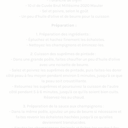
- 1 branche de thym
- 10 cl de Cuvée Brut Millésime 2020 Mauler
- Sel et poivre, selon le goût
- Un peu d’huile d’olive et de beurre pour la cuisson
Préparation :
1. Préparation des ingrédients :
- Épluchez et hachez finement les échalotes.
- Nettoyez les champignons et émincez-les.
2. Cuisson des suprêmes de pintade :
- Dans une grande poêle, faites chauffer un peu d’huile d’olive
avec une noisette de beurre.
- Salez et poivrez les suprêmes de pintade, puis faites-les dorer
côté peau à feu moyen pendant environ 5 minutes, jusqu’à ce que
la peau soit croustillante.
- Retournez les suprêmes et poursuivez la cuisson de l’autre
côté pendant 5 à 6 minutes, jusqu'à ce qu’ils soient bien cuits.
Réservez-les au chaud.
3. Préparation de la sauce aux champignons :
- Dans la même poêle, ajoutez un peu de beurre si nécessaire et
faites revenir les échalotes hachées jusqu’à ce qu’elles
deviennent translucides.
- Ajoutez les champignons émincés et faites-les sauter à feu