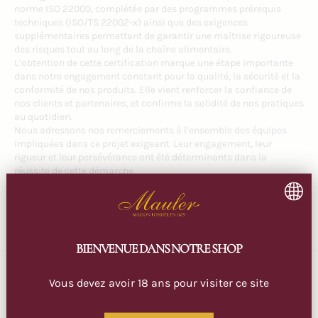
norme ISO 22000, complétée par des programmes prérequis
techniques (ISO/TS 22002-x) ainsi que des exigences
supplémentaires permettant de garantir une maîtrise rigoureuse
des risques tout au long de la chaîne alimentaire.
L’obtention de cette certification marque une étape importante
dans notre engagement constant pour la qualité, la sécurité et la
conformité de nos produits. Elle vient renforcer la confiance de
nos clients et partenaires, et confirme la solidité de nos pratiques
au quotidien.
Nous adressons nos remerciements à l’ensemble des équipes
impliquées dans ce projet exigeant. Leur engagement, leur
rigueur et leur persévérance ont été déterminants dans la
réussite de cette démarche.
Cette réussite collective nous encourage à poursuivre nos efforts
et à maintenir ce niveau d’exigence pour l’avenir.
BIENVENUE DANS NOTRE SHOP
Publié le
May 12, 2026
Mis à jour le
May 12, 2026
Vous devez avoir 18 ans pour visiter ce site
Partager