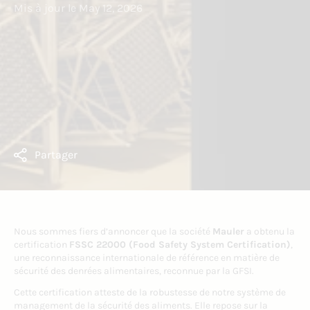
Mis à jour le
May 12, 2026
Partager
Nous sommes fiers d’annoncer que la société
Mauler
a obtenu la
certification
FSSC 22000 (Food Safety System Certification)
,
une reconnaissance internationale de référence en matière de
sécurité des denrées alimentaires, reconnue par la GFSI.
Cette certification atteste de la robustesse de notre système de
management de la sécurité des aliments. Elle repose sur la